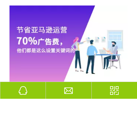
关键词的筛选和聚类详细指南
假如您的目标是提高网站的流量您需要从“产品或市场匹配”的角度来
节省亚马逊运营70%广告费，他们都是这么设置关键词的
做亚马逊运营的时候，我们都知道CPC广告特别重
要，但是往往会遇到许多问题：新品，不知道先打
大词，还是小词？新品，为什么一定要先开自动广
为什么要做SEO站内优化?
告？新品，刚开自动广告，有非常多的不相关ASIN
数字营销
我们都知道SEO就是搜索引擎优化，其载体就是网站，网站内
出现？新品，广告到底应该花多少钱，就可以降低