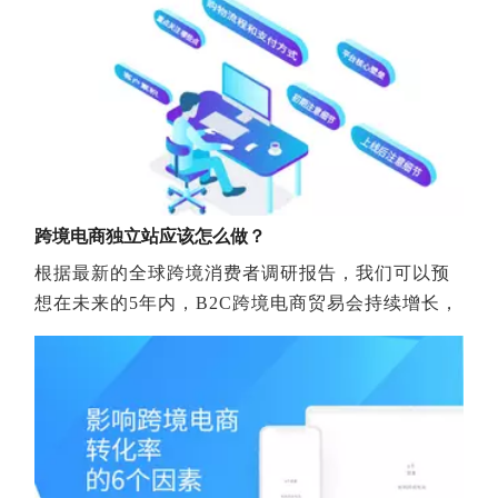
自建站火了？平台政策收紧2018年亚马逊平台频频
发布政策变动、规则方面更是动作连连，如“214封
2019年Google Ads广告9大重要趋势
过去十年来，搜索引擎营销（Search Engine Marketi
号”、Review删评、编辑权被抢、VC巨蟒吞噬……
若想用一个字来总结过去的2018年，不少卖家们纷
纷直言“难”字当头再适合不过，但与此同时，“合
规”二字逐渐被提上议程。流量成本升高由于新卖家
越来越多，竞争激烈，获客成本也增加了不少，比
如在2016年的时候，亚马逊站内广告
跨境电商独立站应该怎么做？
‍根据最新的全球跨境消费者调研报告，我们可以预
想在未来的5年内，B2C跨境电商贸易会持续增长，
而中国作为全球消费者最常进行跨境购物的目的地
之一，其市场潜力是无需置疑的。 而跨境电商行业
也在不断演变发展。最初，一般以入驻诸如eBay、
亚马逊、速卖通等大型跨境电商平台作为开展海外
业务的起点，但这种单一的销售渠道运营至今已经
不能满足外贸行业的发展需求。那么除了平台之