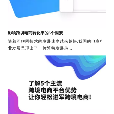
外，卖家应该如何拓展自己的海外销路呢？今年的
PayPal 中国跨境电商大会指出，专注于品类深耕的
火遍全网的营销型网站，价值到底有几分？
垂直型网站经营，是中小型外贸电商的突破之路。
传统企业走向互联网的渠道一般都是建网站，随着互联网+的普
实际上，目前市场已有90%的平台卖家开始关注独
立网站建站了。那如何做好一个独立站呢？
影响跨境电商转化率的6个因素
随着互联网技术的发展速度越来越快,我国的电商行
业发展呈现出了一片繁荣发展趋...