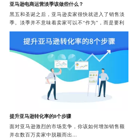
注优质的内容构建
看好！18年SEO终极秘籍来了！
亚马逊电商运营淡季该做些什么？
本文来源Jami Oetting所著：The Ultimate Gui
黑五和圣诞之后，亚马逊卖家很快就进入了销售淡
季。淡季并不意味着卖家可以不“作为”，而是要利
用淡季对亚马逊Listing优化，维持权重和店铺排名
的稳定，开拓机会更好的新市场。为亚马逊下一个
旺季的到来做充分的准备，那么，在淡季，卖家需
要做哪些方面工作呢？ 1.利用淡季开发新品，奋战
下一个旺季旺季过后，有些卖家可能因为一个产品
爆单。但随着旺季的过去，产品的生命周期逐渐结
束。下一个旺季，这个产品可能不会再受欢迎。销
售这样的产品的卖家，在旺季结束后，就可以投入
开发新产品的工作中。根据流行趋势、技术更新情
况、行业发展状况等，研究、开发新的产品，并利
用淡季慢慢将产品Listing打造起来，为下一个旺季
提升亚马逊转化率的8个步骤
赢得更
面对亚马逊激烈的市场竞争，你该如何增加销售额
并在数百万卖家中脱颖而出...