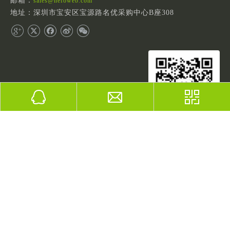
邮箱：
sales@hefoweb.com
地址：深圳市宝安区宝源路名优采购中心B座308
扫一扫关注
版权

2023
前海黑蝠（深圳）网络技术有限公司
粤ICP备16106153号
English
简体中文