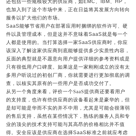
还包括一些规模较大的供应商，如
EMC
、
IBM
、
HP
，
也加入到了这个市场中来，正在日益将其发展方向转向
服务以扩大他们的市场。
SaaS
能够节省用户在部署应用时捆绑的软件许可、硬
件以及管理成本，但是这并不意味着
SaaS
就是每一个
人都是使用的。当打算选择一家
SaaS
供应商时，你应
该深入了解这家供应商到底能够提供多少实质性内容，
反面的典型就是不愿意向用户提供详细的参考资料或是
只有很低用户口碑度。如果这是一家刚刚成立的没有太
多用户听说过的初创厂商，你就需要进行更加彻底的调
查，以核实其原有的一些用户是否成功交付了。
从另一个角度来看，评价一个
SaaS
提供商还要看用户
的支持度，也许有些供应商的设备看起来是豪华的，但
是却可能是华而不实的并不中用，尤其是可能会很薄弱
的售后支持，虽然在某些情况下，熟练的服务人员和专
业的顶尖的技术支持可能与其高昂的价格相比并不值
得。安全应该是供应商在选择
SaaS
标准之前就应考虑