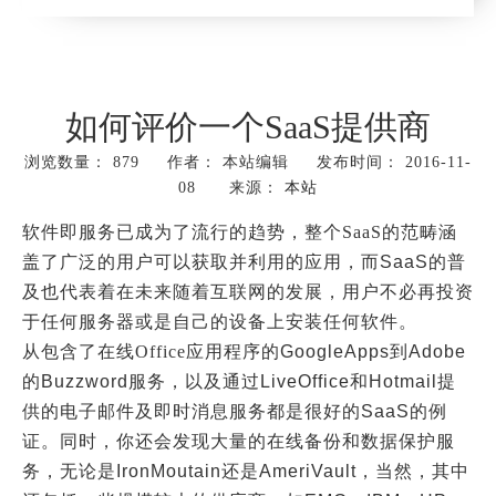
如何评价一个SaaS提供商
浏览数量：
879
作者： 本站编辑 发布时间： 2016-11-
08 来源：
本站
["wechat","weibo","qzone","douban","email"]
软件即服务已成为了流行的趋势，整个
SaaS
的范畴涵
盖了广泛的用户可以获取并利用的应用，而
SaaS
的普
及也代表着在未来随着互联网的发展，用户不必再投资
于任何服务器或是自己的设备上安装任何软件。
从包含了在线
Office
应用程序的
Google
Apps
到
Adobe
的
Buzzword
服务，以及通过
LiveOffice
和
Hotmail
提
供的电子邮件及即时消息服务都是很好的
SaaS
的例
证。同时，你还会发现大量的在线备份和数据保护服
务，无论是
IronMoutain
还是
AmeriVault
，当然，其中